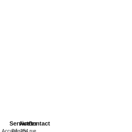
Services
Autres
Contact
Accueil
Dégats
254 rue