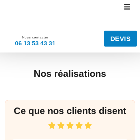
PEINTURE INTÉRIE
REVÊTEMENT DE SOL ET MURS
NETTOYAGE TOITURE ET EXTÉRI
DÉPANNAGE DÉGÂTS DES EAUX
NOS RÉALISA
DEVIS
Nous contacter
06 13 53 43 31
Nos réalisations
Ce que nos clients disent
Nos Réalisations