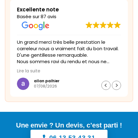
Excellente note
Basée sur 87 avis
Un grand merci très belle prestation le
F
carreleur nous a vraiment fait du bon travail.
Le
D'une gentillesse remarquable.
l
Nous sommes ravi du rendu et nous ne
manquerons pas de refaire appel à vous.
Lire la suite
allan palhier
07/08/2026
Une envie ? Un devis, c’est parti !
06 13 53 43 31