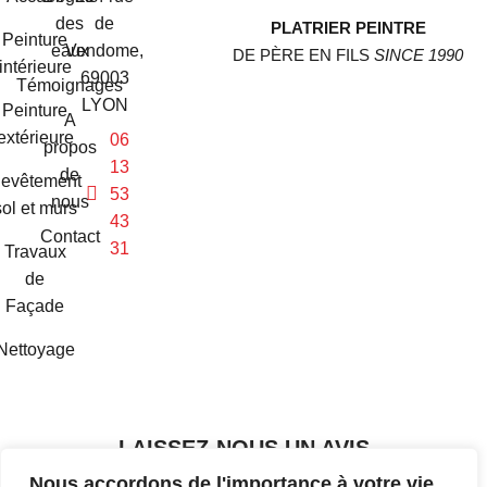
des
de
PLATRIER PEINTRE
Peinture
eaux
Vendome,
DE PÈRE EN FILS
SINCE 1990
intérieure
69003
Témoignages
LYON
Peinture
A
extérieure
06
propos
13
de
evêtement
53
nous
sol et murs
43
Contact
31
Travaux
de
Façade
Nettoyage
LAISSEZ-NOUS UN AVIS
Nous accordons de l'importance à votre vie