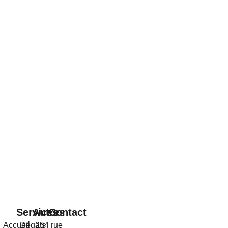
Services
Autres
Contact
Accueil
Dégats
254 rue