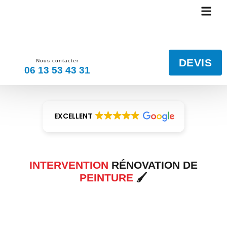
PEINTURE INTÉRIE
REVÊTEMENT DE SOL ET MURS
NETTOYAGE TOITURE ET EXTÉRI
DÉPANNAGE DÉGÂTS DES EAUX
NOS RÉALISA
DEVIS
Nous contacter
06 13 53 43 31
EXCELLENT
INTERVENTION
RÉNOVATION DE
PEINTURE
🖌️