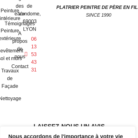
des
de
PLATRIER PEINTRE DE PÈRE EN FI
Peinture
eaux
Vendome,
SINCE 1990
intérieure
69003
Témoignages
LYON
Peinture
A
extérieure
06
propos
13
de
evêtement
53
nous
sol et murs
43
Contact
31
Travaux
de
Façade
Nettoyage
LAISSEZ-NOUS UN AVIS
Nous accordons de l'importance à votre vie